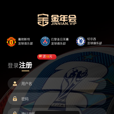
送
18
元
注册
登录