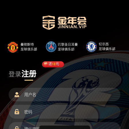
送
18
元
注册
登录