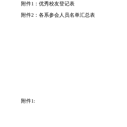
附件
1
：优秀校友登记表
附件
2
：各系参会人员名单汇总表
附件
1: