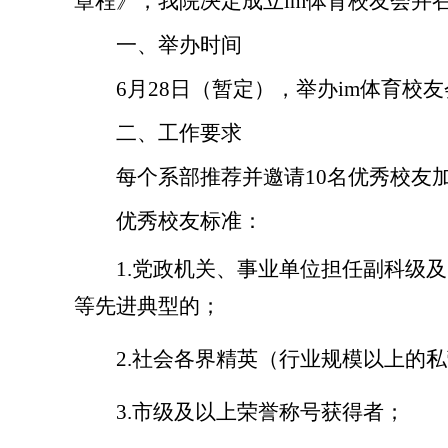
章程》，我院决定成立im体育校友会并
一、举办时间
6
月
28
日（暂定），举办im体育校
二、工作要求
每个系部推荐并邀请
10
名优秀校友
优秀校友标准：
1.
党政机关、事业单位担任副科级及
等先进典型的；
2.
社会各界精英（行业规模以上的私
3.
市级及以上荣誉称号获得者；