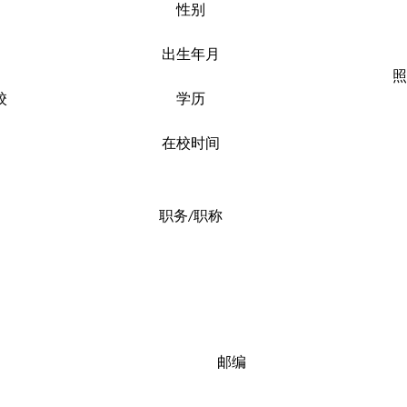
性别
貌
出生年月
照
校
学历
级
在校时间
职务
职称
/
邮编