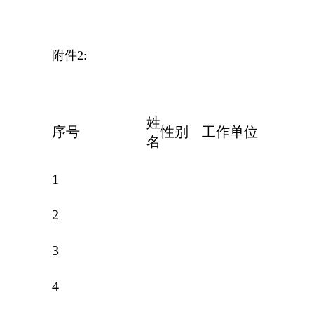
附件
2:
姓
序号
性别
工作单位
名
1
2
3
4