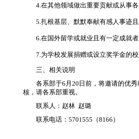
4.
在其他领域做出重要贡献或从事各
5.
扎根基层、默默奉献有感人事迹且
6.
在国外留学或就业且有一定成就者
7.
为学校发展捐赠或设立奖学金的校
三、相关说明
各系部于
6
月
20
日前，将邀请的优秀
核，请各系部重视。
联系人：赵林 赵璐
联系电话：
5701555
（
8166
）