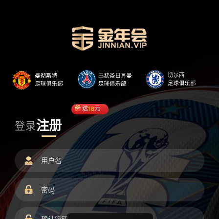
送
18
元
注册
登录