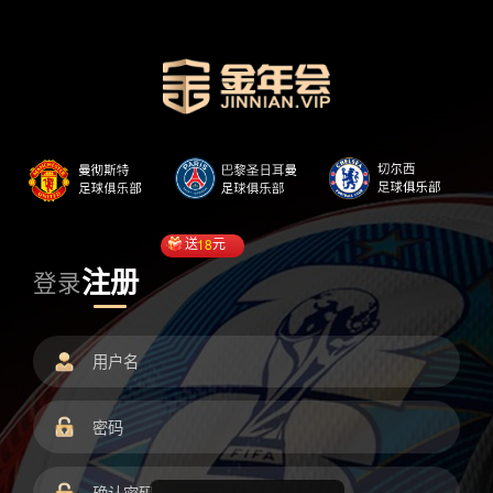
送
18
元
注册
登录