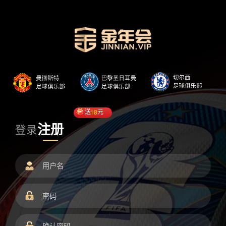
送
18
元
注册
登录