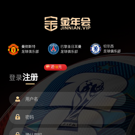
送
18
元
注册
登录