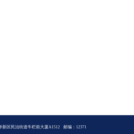
深圳市龙华新区民治街道牛栏前大厦A1512 邮编：12371