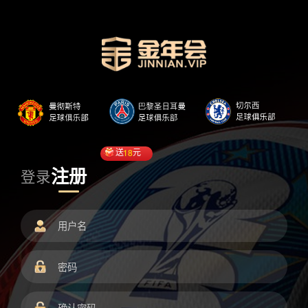
送
18
元
注册
登录